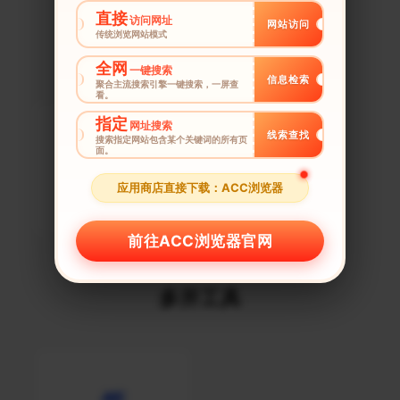
直接
访问网址
网站访问
传统浏览网站模式
多开工具
全网
一键搜索
信息检索
聚合主流搜索引擎一键搜索，一屏查
看。
指定
网址搜索
线索查找
搜索指定网站包含某个关键词的所有页
面。
双开工具
应用商店直接下载：ACC浏览器
前往ACC浏览器官网
多开工具