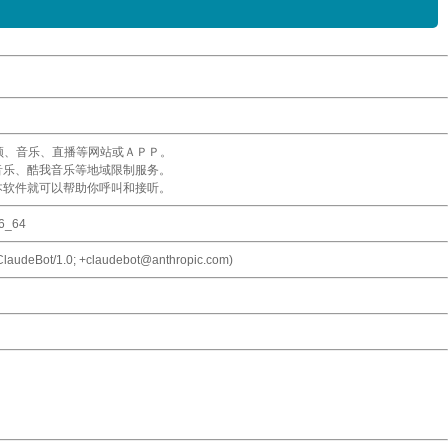
频、音乐、直播等网站或ＡＰＰ。
音乐、酷我音乐等地域限制服务。
本软件就可以帮助你呼叫和接听。
86_64
 ClaudeBot/1.0; +claudebot@anthropic.com)