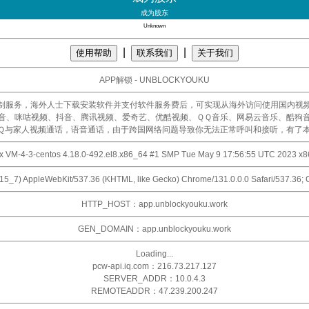
成为股东
Unknown
|
|
使用帮助
联系我们
关于我们
APP解锁 - UNBLOCKYOUKU
制服务，海外人士下载安装软件并支付软件服务费后，可实现从海外访问使用国内视
音、咪咕视频、抖音、腾讯视频、爱奇艺、优酷视频、ＱＱ音乐、网易云音乐、酷狗
Ｑ与家人视频通话，语音通话，由于跨国网络问题导致你无法正常呼叫和接听，有了
x VM-4-3-centos 4.18.0-492.el8.x86_64 #1 SMP Tue May 9 17:56:55 UTC 2023 x
0_15_7) AppleWebKit/537.36 (KHTML, like Gecko) Chrome/131.0.0.0 Safari/537.36;
HTTP_HOST：app.unblockyouku.work
GEN_DOMAIN：app.unblockyouku.work
Loading...
pcw-api.iq.com：216.73.217.127
SERVER_ADDR：10.0.4.3
REMOTEADDR：47.239.200.247