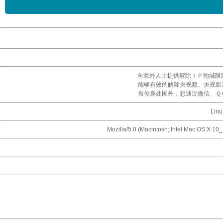
向海外人士提供解除ＩＰ地域限
能够有效的解除央视频、央视影
当你身处国外，想通过微信、Ｑ
Linu
Mozilla/5.0 (Macintosh; Intel Mac OS X 1