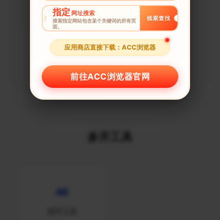
ＩＰ工具
指定
网址搜索
线索查找
搜索指定网站包含某个关键词的所有页
面。
应用商店直接下载：ACC浏览器
前往ACC浏览器官网
IP工具
多开工具
双开工具