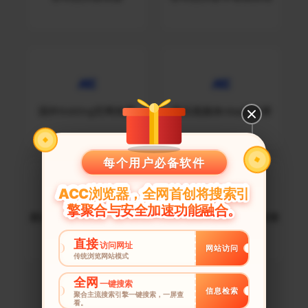
国外tickling官网免费
腾讯视频体nba总决赛
每个用户必备软件
ACC浏览器，全网首创将搜索引
擎聚合与安全加速功能融合。
腾讯视频2026nba总决赛
2012年星光大道总决赛腾
录像回放
讯视频
直接
访问网址
网站访问
传统浏览网站模式
全网
一键搜索
信息检索
聚合主流搜索引擎一键搜索，一屏查
看。