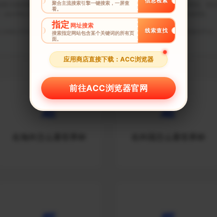
信息检索
聚合主流搜索引擎一键搜索，一屏查
观看当地转播‌和‌回连国内平台‌两种路径，核心区别在于解说语言与网络访问限制。‌‌需
看。
‌（如UNBLOCKCN、亮讯加速器），将网络线路优化至国内节点，突破地域限制。
指定
网址搜索
线索查找
UNBLOCKCN、亮讯加速器）解决地区限制，再访问央视频、咪咕视频等国内平台
搜索指定网站包含某个关键词的所有页
面。
应用商店直接下载：ACC浏览器
前往ACC浏览器官网
在海外怎么看世界杯
在外国怎么看世界杯