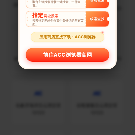
信息检索
聚合主流搜索引擎一键搜索，一屏查
在科科斯群岛怎么用交管
看。
在瑞士怎么用交管12123
12123
指定
网址搜索
线索查找
搜索指定网站包含某个关键词的所有页
面。
应用商店直接下载：ACC浏览器
前往ACC浏览器官网
在智利怎么用交管12123
在中国怎么用交管12123
在象牙海岸怎么用交管
在喀麦隆怎么用交管
12123
12123