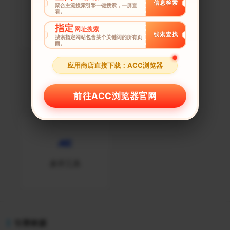
信息检索
聚合主流搜索引擎一键搜索，一屏查
看。
双开工具
指定
网址搜索
线索查找
搜索指定网站包含某个关键词的所有页
面。
应用商店直接下载：ACC浏览器
多开工具
前往ACC浏览器官网
多开工具
引荐来源